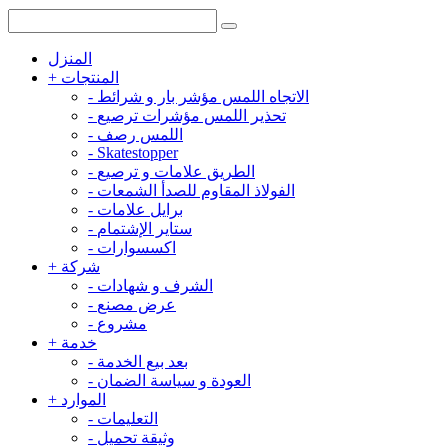
المنزل
المنتجات
+
الاتجاه اللمس مؤشر بار و شرائط
-
تحذير اللمس مؤشرات ترصيع
-
اللمس رصف
-
-
Skatestopper
الطريق علامات و ترصيع
-
الفولاذ المقاوم للصدأ الشمعات
-
برايل علامات
-
ستاير الإشتمام
-
اكسسوارات
-
شركة
+
الشرف و شهادات
-
عرض مصنع
-
مشروع
-
خدمة
+
بعد بيع الخدمة
-
العودة و سياسة الضمان
-
الموارد
+
التعليمات
-
وثيقة تحميل
-