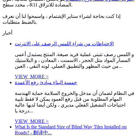
، مخدد سطح-R11 المضادة للانزلاق.
إذا كنت بحاجة لشراء ستاير الإشتمام ، واسمحوا لنا أن نعرف
بالضبط متطلبات.
أخبار
الاحتياطات من شراء اللمس الرصف على الانترنت
و اللمس رصف تتبنى عملية فريد صيغة. المنتج يستبدل أعمى
المسار المواد مثل الحجر ، الاسمنت ، المعادن ، و البلاستيك
من حيث المظهر والتطبيق العملي. لونه النقي ، العين...
VIEW_MORE >
خمسة البناء مبادئ رفع الأعمدة
في النظام لضمان أن مدخل والخروج السلامة حماية الهندسة
المهام المطلوبة من قبل رفع العمود يمكن لا فقط تلبية
احتياجات التشغيل الفعلي مديري ، ولكن أيضا لديها عالية
درجة يا...
VIEW_MORE >
What Is the Standard Size of Blind Way Tiles Installed on
Roads? - 翻译中...