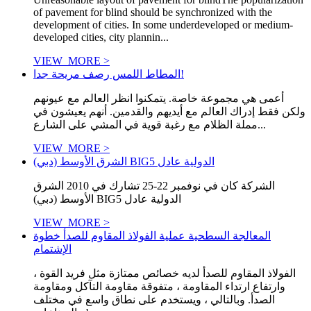
of pavement for blind should be synchronized with the
development of cities. In some underdeveloped or medium-
developed cities, city plannin...
VIEW_MORE >
المطاط اللمس رصف مريحة جدا!
أعمى هي مجموعة خاصة. يتمكنوا انظر العالم مع عيونهم
ولكن فقط إدراك العالم مع أيديهم والقدمين. أنهم يعيشون في
مملة الظلام مع رغبة قوية في المشي على الشارع...
VIEW_MORE >
الشرق الأوسط (دبي) BIG5 الدولية عادل
الشركة كان في نوفمبر 22-25 تشارك في 2010 الشرق
الأوسط (دبي) BIG5 الدولية عادل
VIEW_MORE >
المعالجة السطحية عملية الفولاذ المقاوم للصدأ خطوة
الإشتمام
الفولاذ المقاوم للصدأ لديه خصائص ممتازة مثل فريد القوة ،
وارتفاع ارتداء المقاومة ، متفوقة مقاومة التآكل ومقاومة
الصدأ. وبالتالي ، ويستخدم على نطاق واسع في مختلف