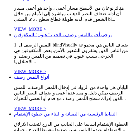
هناك نوعان من الأسطح مسار أعمى ، واحد هو أعمى مسار
أن أدلة ضعاف البصر للذهاب مباشرة إلى الأمام من خلال
الشعور قدم. لديه طويلة قطاع سطح ، دعا المشي bl...
VIEW_MORE >
يرجى أحب اللمس رصف ، الحب "عيون" للمكفوفين
1. اللمس الرصف ل blindVisually ضعاف الناس هي مجموعة
من الناس الذين يفتقرون الشعور بالأمن. بعض المكفوفين هي
الجرحى بسبب عيوب في تصميم من اللمس رصف أو
الاحتلال يا...
VIEW_MORE >
أنواع اللمس رصف
اليابان هي واحدة من الرواد في إدخال اللمس الرصف. اللمس
الرصف يمكن دليل و مساعدة أعمى و ضعاف البصر الناس
الذين إدراك سطح اللمس رصف مع قدم أو العصي للتحرك...
VIEW_MORE >
النقاط الرئيسية من الصيانة و البناء من خطوة الإشتمام
الخطوة الإشتمام أساسا على الجانب من الدرج لتجنب الانزلاق
و الاصطدام عندما الناس تسير صعودا وهبوطا الدرج ، حماية