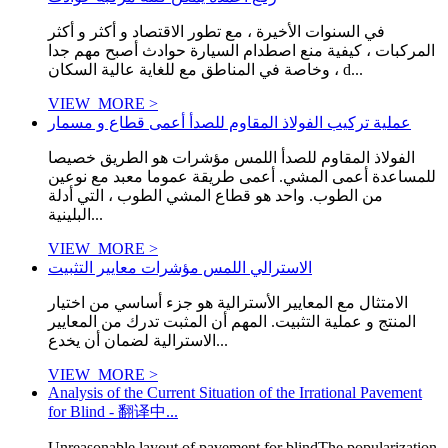
في السنوات الأخيرة ، مع تطور الاقتصاد و أكثر و أكثر
المركبات ، كيفية منع اصطدام السيارة حوادث أصبح مهم جدا
، وخاصة في المناطق مع للغاية عالية السكان d...
VIEW_MORE >
عملية تركيب الفولاذ المقاوم للصدأ أعمى قطاع و مسمار
الفولاذ المقاوم للصدأ اللمس مؤشرات هو الطريق خصيصا
للمساعدة أعمى المشي. أعمى طريقة عموما معبد مع نوعين
من الطوب. واحد هو قطاع المشي الطوب ، التي أدلة
البلينية...
VIEW_MORE >
الاسترالي اللمس مؤشرات معايير التثبيت
الامتثال مع المعايير الأسترالية هو جزء أساسي من اختيار
المنتج و عملية التثبيت. المهم أن المثبت تدرك من المعايير
الاسترالية لضمان أن يخدع...
VIEW_MORE >
Analysis of the Current Situation of the Irrational Pavement
for Blind - 翻译中...
Unreasonable layout of pavement for blindThe popularization