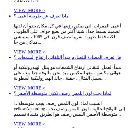
الصناعات ، b...
VIEW_MORE >
ماذا تعرف عن طريقة أعمى ؟
أعمى الممرات التي يمكن رؤيتها في كل مكان يبدو أن لديها
تصميم بسيط جدا ، شيئا أكثر من بضع حواف على الطوب ،
لكنه فقط ظهرت تقريبا نصف قرن. في 1965 ، سييتشي
مياكي من جا...
VIEW_MORE >
هل تعرف المضادة للتصادم مبدأ التلقائي ارتفاع الشمعات ؟
مبدأ العمل التلقائي ارتفاع الشمعات هو مثل الهيدروليكية أو
هوائي مكبس ، وهو المكبس مبدأ نحن مألوفة جدا مع ، على
سبيل المثال ، حقنة ، جاك الهيدروليكية اسطوانة....
VIEW_MORE >
لماذا يجب لون اللمس رصف تكون متوسطة الأصفر ؟
1. السبب لماذا لون اللمس رصف يجب متوسطة
yellowAccording إلى اللوائح الحالية ، لون اللمس رصف يجب
متوسطة الأصفر. اللمس رصف هو الطريق منشأة تصميم...
VIEW_MORE >