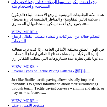
رفع أعمدة يمكن تقسيمها إلى ثلاثة فئات وفقا لاحتياجات
المستخدم و استخدام بيئة
هناك ثلاثة التطبيقات الرئيسية ل رفع الأعمدة: البناء (الديكور)
، سلامة (تأثير المقاومة) و المناظر الطبيعية (بارزة محيط).
جميع رفع أعمدة يمكن استخدامها ل المعماري an...
VIEW_MORE >
التحكم فعالة من المركبات والمشاة يتطلب التلقائي ارتفاع
الشمعات
في الهواء الطلق مختلفة الأماكن العامة ، إذا كنت تريد بفعالية
إدارة المركبات والمشاة ، تحتاج التلقائي ارتفاع الشمعات.
دعونا نلقي نظرة عدة سيناريوهات التي تتطلب التلقائي ري...
VIEW_MORE >
Several Types of Tactile Paving Patterns - 翻译中...
Just like Braille, tactile paving allows visually impaired
individuals to gather information about their surroundings
through touch. Tactile paving conveys warnings and alerts, or
may mark safe areas....
VIEW_MORE >
مستوى اللمس رصف