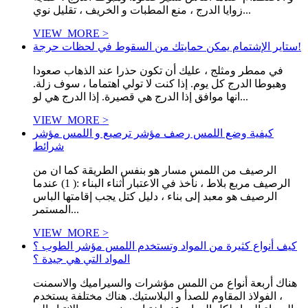
زوايا الدرج ، منع المطبات و الخريف ، تقليل نوي...
VIEW_MORE >
ستاير الإشتمام يمكن حمايتك من السقوط في لحظات حرجة!
في ممطر ومثلج ، عليك أن تكون حذرا عند الذهاب صعودا
وهبوطا الدرج كل يوم. إذا كنت لا تولي اهتماما ، سوف زلة.
انها موافق إذا الدرج هي قصيرة. إذا الدرج هي لو...
VIEW_MORE >
كيفية وضع اللمس رصف مؤشر ترصيع و اللمس مؤشر
شرائط
الرصيف من اللمس مسار هو بنفس الطريقة كما ان من
الرصيف مربع بلاط ، نأخذ في الاعتبار أثناء البناء :( 1) عندما
الرصيف هو معبد إلى بناء ، دليل كتل يجب إقامتها الباس
المستمر...
VIEW_MORE >
كيف أنواع كثيرة من المواد وتستخدم اللمس مؤشر الطوب ؟
المواد التي هي جيدة ؟
هناك أربعة أنواع من اللمس مؤشرات والسيراميك والاسمنت
، الفولاذ المقاوم للصدأ و البلاستيك. هناك مختلفة يستخدم