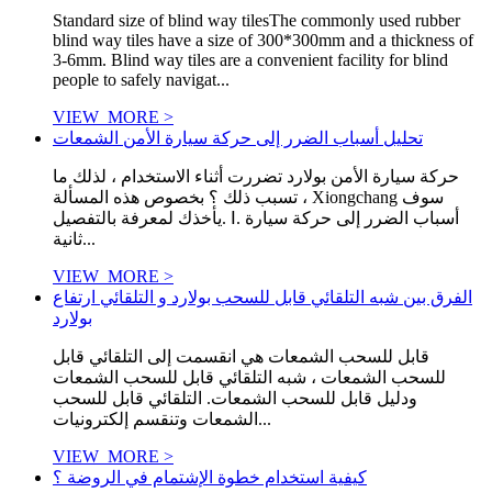
Standard size of blind way tilesThe commonly used rubber
blind way tiles have a size of 300*300mm and a thickness of
3-6mm. Blind way tiles are a convenient facility for blind
people to safely navigat...
VIEW_MORE >
تحليل أسباب الضرر إلى حركة سيارة الأمن الشمعات
حركة سيارة الأمن بولارد تضررت أثناء الاستخدام ، لذلك ما
تسبب ذلك ؟ بخصوص هذه المسألة ، Xiongchang سوف
يأخذك لمعرفة بالتفصيل. Ⅰ. أسباب الضرر إلى حركة سيارة
ثانية...
VIEW_MORE >
الفرق بين شبه التلقائي قابل للسحب بولارد و التلقائي ارتفاع
بولارد
قابل للسحب الشمعات هي انقسمت إلى التلقائي قابل
للسحب الشمعات ، شبه التلقائي قابل للسحب الشمعات
ودليل قابل للسحب الشمعات. التلقائي قابل للسحب
الشمعات وتنقسم إلكترونيات...
VIEW_MORE >
كيفية استخدام خطوة الإشتمام في الروضة ؟