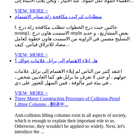
العمياء المواد لكل المواد. عند اختيار ، ونحن يجب الانتباه إلى...
VIEW_MORE >
متطلبات لتركيب مكافحة زلة ستاير الإشتمام
Ⅰ. حالتين حيث درج الخطوات تتطلب مكافحة زلة درج
nosing1. الاسمنت هاون درج stepIn بعض المشاريع ، و حديد
التسليح مضمن في الزاوية من الاسمنت هاون خطوة كعامل
مضاد للانزلاق قياس. كيف...
VIEW_MORE >
هل إيلاء الاهتمام إلى برايل علامات حولك ؟
اعتقد كثير من الناس لم إيلاء الاهتمام إلى برايل علامات
حولهم ، أو حتى لا تعرف ما برايل هو. كما العاديين شخص ،
في بيئة غير مألوفة ، فمن السهل للعثور على دي...
VIEW_MORE >
Three Major Construction Processes of Collision-Proof
Lifting Columns - 翻译中...
Anti-collision lifting columns exist in all aspects of society,
which is enough to explain their important role to us.
Otherwise, they wouldn't be applied so widely. Next, let's
introduce the ...