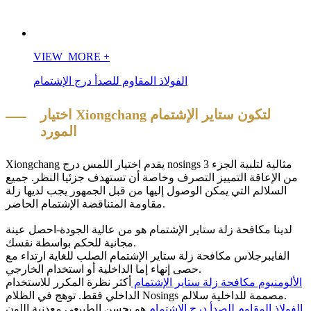
VIEW_MORE
+
الفولاذ المقاوم للصدأ درج الإشتمام
اختيار Xiongchang لتكون ستاير الإشتمام
المورد
Xiongchang يقدم اختيار اللمس درج nosings مثالية لتلبية الجزء 3
من الإعاقة التمييز التصرف وخاصة أن تستهدف جزئيا النظر. جميع
السلالم التي يمكن الوصول إليها من قبل الجمهور يجب لديها زلة
مقاومة المتناقضة الإشتمام الحاضر.
لدينا مكافحة زلة ستاير الإشتمام هو من عالية الجودة-احصل عينة
مجانية للحكم بواسطة نفسك.
الفايبرجلاس مكافحة زلة ستاير الإشتمام الصلب للغاية ارتداء مع
حصى إنهاء إما الداخلية أو استخدام الخارجي.
الألومنيوم مكافحة زلة ستاير الإشتمام
أكثر نظرة المكرر للاستخدام
الداخلي فقط. توهج في الظلام Nosings مصممة للداخلية سلالم.
الفولاذ المقاوم للصدأ درج الإشتمام
هو بحسن الطبيعي معدنية اللون