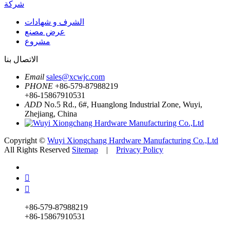
شركة
الشرف و شهادات
عرض مصنع
مشروع
الاتصال بنا
Email
sales@xcwjc.com
PHONE
+86-579-87988219
+86-15867910531
ADD
No.5 Rd., 6#, Huanglong Industrial Zone, Wuyi,
Zhejiang, China
Copyright ©
Wuyi Xiongchang Hardware Manufacturing Co.,Ltd
All Rights Reserved
Sitemap
|
Privacy Policy


+86-579-87988219
+86-15867910531