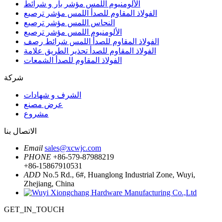
الألومنيوم اللمس مؤشر بار و شرائط
الفولاذ المقاوم للصدأ اللمس مؤشر ترصيع
النحاس اللمس مؤشر ترصيع
الألومنيوم اللمس مؤشر ترصيع
الفولاذ المقاوم للصدأ اللمس شرائط رصف
الفولاذ المقاوم للصدأ تحذير الطريق علامة
الفولاذ المقاوم للصدأ الشمعات
شركة
الشرف و شهادات
عرض مصنع
مشروع
الاتصال بنا
Email
sales@xcwjc.com
PHONE
+86-579-87988219
+86-15867910531
ADD
No.5 Rd., 6#, Huanglong Industrial Zone, Wuyi,
Zhejiang, China
GET_IN_TOUCH