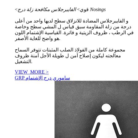
الفايبرجلاس مكافحة زلة درج Nosings
<قوي>
و الفايبرجلاس المضادة للانزلاق سطح لديها واحد من أعلى
درجة من زلة المقاومة سبق قياس ل المشي سطح وخاصة
في الرطب ، ظروف الزيتية و فاترة. القياسية الإشتمام اللون
هو واضح للغاية الأصفر.
مجموعة كاملة من الفولاذ الصلب المثبتات تتوفر السماح
معالجته ليكون إصلاح آمن ل طويلة الأجل آمنة ظروف
التشغيل.
VIEW_MORE >
GRP ساموري درج الإشتمام