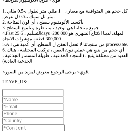
<قوي>
مزايا الألومنيوم شرائط
1. كل حجم هي المتوافقة مع معيار ، _ 1 مللي متر لطول ،-0.5 مللي
متر لل سمك ،-0.5 ل عرض.
2. بأكسيد الألومنيوم سطح ، أي لون المتاحة
3. جميع منتجاتنا هي توحيد ، متناظرة و تلميع السطح.
4.Fast التسليم ، 5-25days المهلة. لدينا الانتاج الشهري هو 200,000-
300,000 قطعة مؤشرات الاتجاه.
5.All من منتجاتنا لا تفعل العفن ل السطح. أي كمية هي processable.
6. أي حجم من ينبع هي عملي دون العفن ، تركيب المختلفة ، هناك
العديد من مختلفة ينبع ، (السجاد الجذعية ، طويلة المسمار الجذعية ،
الجذعية العادية)
<قوي> يرجى الرجوع معرض لمزيد من الصور.
LEAVE_US: