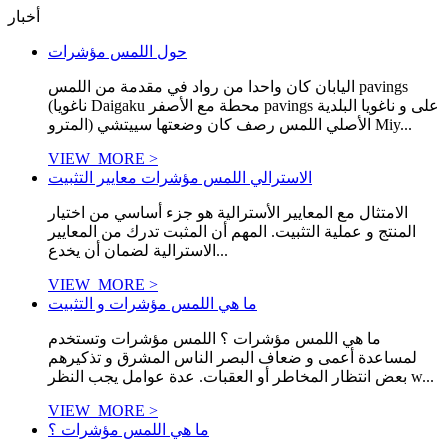
أخبار
حول اللمس مؤشرات
اليابان كان واحدا من رواد في مقدمة من اللمس pavings
(ناغويا Daigaku محطة مع الأصفر pavings على و ناغويا البلدية
المترو) الأصلي اللمس رصف كان وضعتها سييتشي Miy...
VIEW_MORE >
الاسترالي اللمس مؤشرات معايير التثبيت
الامتثال مع المعايير الأسترالية هو جزء أساسي من اختيار
المنتج و عملية التثبيت. المهم أن المثبت تدرك من المعايير
الاسترالية لضمان أن يخدع...
VIEW_MORE >
ما هي اللمس مؤشرات و التثبيت
ما هي اللمس مؤشرات ؟ اللمس مؤشرات وتستخدم
لمساعدة أعمى و ضعاف البصر الناس المشرق و تذكيرهم
بعض انتظار المخاطر أو العقبات. عدة عوامل يجب النظر w...
VIEW_MORE >
ما هي اللمس مؤشرات ؟