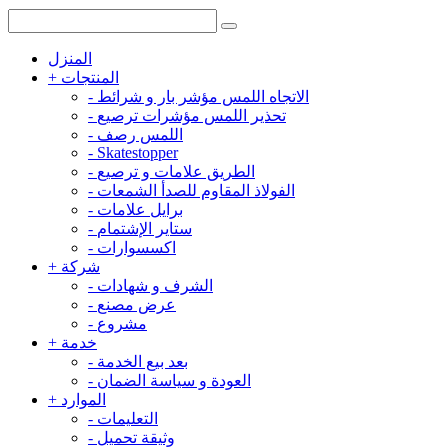
المنزل
المنتجات
+
الاتجاه اللمس مؤشر بار و شرائط
-
تحذير اللمس مؤشرات ترصيع
-
اللمس رصف
-
-
Skatestopper
الطريق علامات و ترصيع
-
الفولاذ المقاوم للصدأ الشمعات
-
برايل علامات
-
ستاير الإشتمام
-
اكسسوارات
-
شركة
+
الشرف و شهادات
-
عرض مصنع
-
مشروع
-
خدمة
+
بعد بيع الخدمة
-
العودة و سياسة الضمان
-
الموارد
+
التعليمات
-
وثيقة تحميل
-