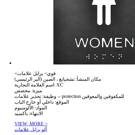
<قوي> برايل علامات
مكان المنشأ: تشجيانغ ، الصين (البر الرئيسي)
اسم العلامة التجارية: XC
ميزة: مخصص
وظيفة: تحذير علامات -- protection للمكفوفين والمعوقين
الموقع: داخلي أو خارج الباب
المواد: الألومنيوم
الانتهاء: بأكسيد
VIEW_MORE >
ألو برايل علامات