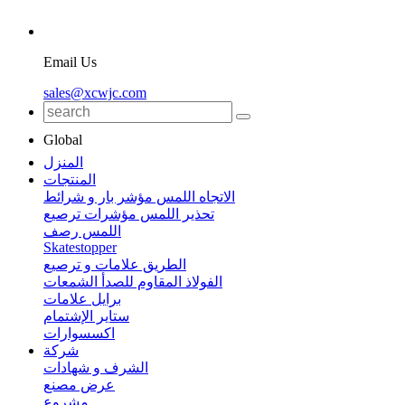
Email Us
sales@xcwjc.com
Global
المنزل
المنتجات
الاتجاه اللمس مؤشر بار و شرائط
تحذير اللمس مؤشرات ترصيع
اللمس رصف
Skatestopper
الطريق علامات و ترصيع
الفولاذ المقاوم للصدأ الشمعات
برايل علامات
ستاير الإشتمام
اكسسوارات
شركة
الشرف و شهادات
عرض مصنع
مشروع