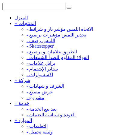
المنزل
المنتجات
+
الاتجاه اللمس مؤشر بار و شرائط
-
تحذير اللمس مؤشرات ترصيع
-
اللمس رصف
-
-
Skatestopper
الطريق علامات و ترصيع
-
الفولاذ المقاوم للصدأ الشمعات
-
برايل علامات
-
ستاير الإشتمام
-
اكسسوارات
-
شركة
+
الشرف و شهادات
-
عرض مصنع
-
مشروع
-
خدمة
+
بعد بيع الخدمة
-
العودة و سياسة الضمان
-
الموارد
+
التعليمات
-
وثيقة تحميل
-