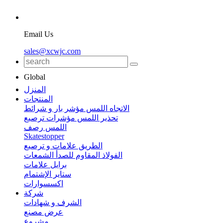
Email Us
sales@xcwjc.com
Global
المنزل
المنتجات
الاتجاه اللمس مؤشر بار و شرائط
تحذير اللمس مؤشرات ترصيع
اللمس رصف
Skatestopper
الطريق علامات و ترصيع
الفولاذ المقاوم للصدأ الشمعات
برايل علامات
ستاير الإشتمام
اكسسوارات
شركة
الشرف و شهادات
عرض مصنع
مشروع