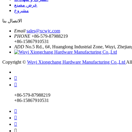
عرض مصنع
مشروع
الاتصال بنا
Email
sales@xcwjc.com
PHONE
+86-579-87988219
+86-15867910531
ADD
No.5 Rd., 6#, Huanglong Industrial Zone, Wuyi, Zhejian
Copyright ©
Wuyi Xiongchang Hardware Manufacturing Co.,Ltd
Al


+86-579-87988219
+86-15867910531



