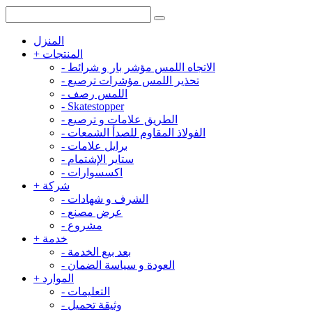
المنزل
المنتجات
+
الاتجاه اللمس مؤشر بار و شرائط
-
تحذير اللمس مؤشرات ترصيع
-
اللمس رصف
-
-
Skatestopper
الطريق علامات و ترصيع
-
الفولاذ المقاوم للصدأ الشمعات
-
برايل علامات
-
ستاير الإشتمام
-
اكسسوارات
-
شركة
+
الشرف و شهادات
-
عرض مصنع
-
مشروع
-
خدمة
+
بعد بيع الخدمة
-
العودة و سياسة الضمان
-
الموارد
+
التعليمات
-
وثيقة تحميل
-