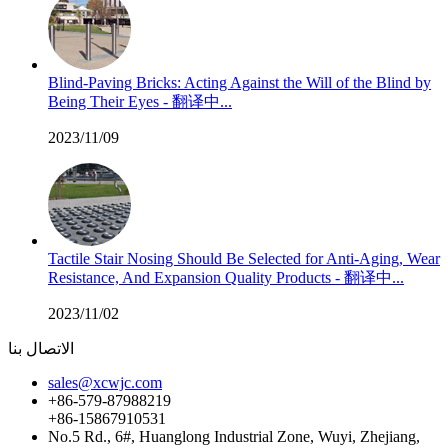
Blind-Paving Bricks: Acting Against the Will of the Blind by
Being Their Eyes - 翻译中...
2023/11/09
Tactile Stair Nosing Should Be Selected for Anti-Aging, Wear
Resistance, And Expansion Quality Products - 翻译中...
2023/11/02
الاتصال بنا
sales@xcwjc.com
+86-579-87988219
+86-15867910531
No.5 Rd., 6#, Huanglong Industrial Zone, Wuyi, Zhejiang,