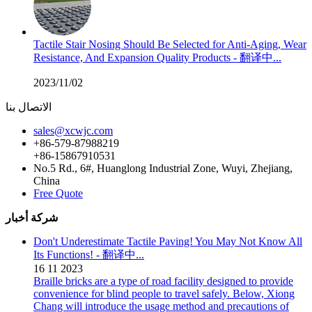
Tactile Stair Nosing Should Be Selected for Anti-Aging, Wear
Resistance, And Expansion Quality Products - 翻译中...
2023/11/02
الاتصال بنا
sales@xcwjc.com
+86-579-87988219
+86-15867910531
No.5 Rd., 6#, Huanglong Industrial Zone, Wuyi, Zhejiang,
China
Free Quote
شركة أخبار
Don't Underestimate Tactile Paving! You May Not Know All
Its Functions! - 翻译中...
16
11
2023
Braille bricks are a type of road facility designed to provide
convenience for blind people to travel safely. Below, Xiong
Chang will introduce the usage method and precautions of