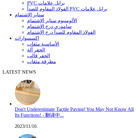
PVC برايل علامات
الفولاذ المقاوم للصدأ PVC برايل علامات
ستاير الإشتمام
الألومنيوم ستاير الإشتمام
ساموري درج الإشتمام
الفولاذ المقاوم للصدأ درج الإشتمام
اكسسوارات
الأساسية مثقاب
الحفر آلة
الحفر قالب
مطرقة مثقاب
LATEST NEWS
Don't Underestimate Tactile Paving! You May Not Know All
Its Functions! - 翻译中...
2023/11/16