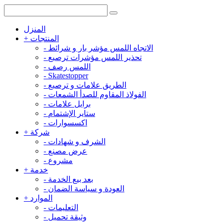
المنزل
المنتجات
+
الاتجاه اللمس مؤشر بار و شرائط
-
تحذير اللمس مؤشرات ترصيع
-
اللمس رصف
-
-
Skatestopper
الطريق علامات و ترصيع
-
الفولاذ المقاوم للصدأ الشمعات
-
برايل علامات
-
ستاير الإشتمام
-
اكسسوارات
-
شركة
+
الشرف و شهادات
-
عرض مصنع
-
مشروع
-
خدمة
+
بعد بيع الخدمة
-
العودة و سياسة الضمان
-
الموارد
+
التعليمات
-
وثيقة تحميل
-