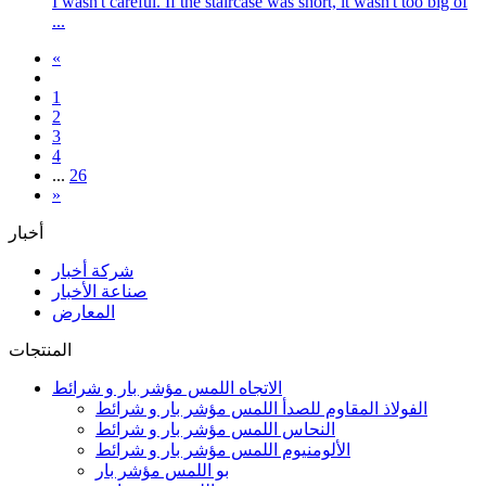
I wasn't careful. If the staircase was short, it wasn't too big of
...
«
1
2
3
4
...
26
»
أخبار
شركة أخبار
صناعة الأخبار
المعارض
المنتجات
الاتجاه اللمس مؤشر بار و شرائط
الفولاذ المقاوم للصدأ اللمس مؤشر بار و شرائط
النحاس اللمس مؤشر بار و شرائط
الألومنيوم اللمس مؤشر بار و شرائط
بو اللمس مؤشر بار