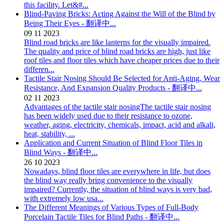
this facility. Let&#...
Blind-Paving Bricks: Acting Against the Will of the Blind by
Being Their Eyes - 翻译中...
09
11
2023
Blind road bricks are like lanterns for the visually impaired.
The quality and price of blind road bricks are high, just like
roof tiles and floor tiles which have cheaper prices due to their
differen...
Tactile Stair Nosing Should Be Selected for Anti-Aging, Wear
Resistance, And Expansion Quality Products - 翻译中...
02
11
2023
Advantages of the tactile stair nosingThe tactile stair nosing
has been widely used due to their resistance to ozone,
weather, aging, electricity, chemicals, impact, acid and alkali,
heat, stability, ...
Application and Current Situation of Blind Floor Tiles in
Blind Ways - 翻译中...
26
10
2023
Nowadays, blind floor tiles are everywhere in life, but does
the blind way really bring convenience to the visually
impaired? Currently, the situation of blind ways is very bad,
with extremely low usa...
The Different Meanings of Various Types of Full-Body
Porcelain Tactile Tiles for Blind Paths - 翻译中...