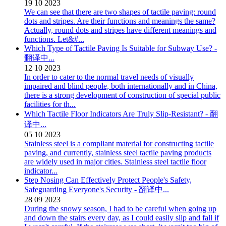
19
10
2023
We can see that there are two shapes of tactile paving: round
dots and stripes. Are their functions and meanings the same?
Actually, round dots and stripes have different meanings and
functions. Let&#...
Which Type of Tactile Paving Is Suitable for Subway Use? -
翻译中...
12
10
2023
In order to cater to the normal travel needs of visually
impaired and blind people, both internationally and in China,
there is a strong development of construction of special public
facilities for th...
Which Tactile Floor Indicators Are Truly Slip-Resistant? - 翻
译中...
05
10
2023
Stainless steel is a compliant material for constructing tactile
paving, and currently, stainless steel tactile paving products
are widely used in major cities. Stainless steel tactile floor
indicator...
Step Nosing Can Effectively Protect People's Safety,
Safeguarding Everyone's Security - 翻译中...
28
09
2023
During the snowy season, I had to be careful when going up
and down the stairs every day, as I could easily slip and fall if