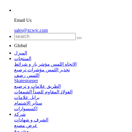
Email Us
sales@xcwjc.com
Global
المنزل
المنتجات
الاتجاه اللمس مؤشر بار و شرائط
تحذير اللمس مؤشرات ترصيع
اللمس رصف
Skatestopper
الطريق علامات و ترصيع
الفولاذ المقاوم للصدأ الشمعات
برايل علامات
ستاير الإشتمام
اكسسوارات
شركة
الشرف و شهادات
عرض مصنع
مشروع