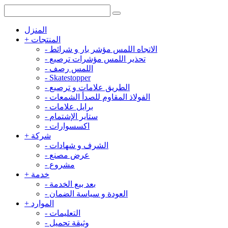
المنزل
المنتجات
+
الاتجاه اللمس مؤشر بار و شرائط
-
تحذير اللمس مؤشرات ترصيع
-
اللمس رصف
-
-
Skatestopper
الطريق علامات و ترصيع
-
الفولاذ المقاوم للصدأ الشمعات
-
برايل علامات
-
ستاير الإشتمام
-
اكسسوارات
-
شركة
+
الشرف و شهادات
-
عرض مصنع
-
مشروع
-
خدمة
+
بعد بيع الخدمة
-
العودة و سياسة الضمان
-
الموارد
+
التعليمات
-
وثيقة تحميل
-