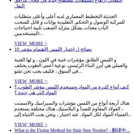
التلقائي ارتفاع الشمعات: مصطلح جديد في مجال مرافق
النقل
الحديثة التخطيط المعماري لديه أعلى وأعلى متطلبات
للمركبة الوصول و التحكم. التقليدية بوابات و قابل للسحب
الباب معدات بشكل متزايد الصعب تلبية احتياجات
المستخدمين:...
VIEW_MORE >
10 نصائح ل اختيار اللمس الاهتمام مؤشر
و اللمس الطابق مؤشرات غنية في اللون ، و لها الفنية
والعملي هي أبرز البناء الرئيسي. نوعية أعمى الطوب يختلف
في السوق ، فكيف يجب نحن تشو...
VIEW_MORE >
كيف أنواع كثيرة من المواد وتستخدم اللمس مؤشر الطوب ؟
المواد التي هي جيدة ؟
هناك أربعة أنواع من اللمس مؤشرات والسيراميك والاسمنت
، الفولاذ المقاوم للصدأ و البلاستيك. هناك مختلفة يستخدم
العمياء المواد لكل المواد. عند اختيار ، ونحن يجب الانتباه إلى...
VIEW_MORE >
What is the Fixing Method for Stair Step Nosing? - 翻译中...