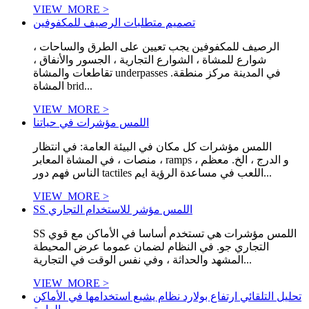
VIEW_MORE >
تصميم متطلبات الرصيف للمكفوفين
الرصيف للمكفوفين يجب تعيين على الطرق والساحات ،
شوارع للمشاة ، الشوارع التجارية ، الجسور والأنفاق ،
تقاطعات والمشاة underpasses في المدينة مركز منطقة.
المشاة brid...
VIEW_MORE >
اللمس مؤشرات في حياتنا
اللمس مؤشرات كل مكان في البيئة العامة: في انتظار
منصات ، في المشاة المعابر ، ramps ، و الدرج ، الخ. معظم
الناس فهم دور tactiles اللعب في مساعدة الرؤية ايم...
VIEW_MORE >
SS اللمس مؤشر للاستخدام التجاري
SS اللمس مؤشرات هي تستخدم أساسا في الأماكن مع قوي
التجاري جو. في النظام لضمان عموما عرض المحيطة
المشهد والحداثة ، وفي نفس الوقت في التجارية...
VIEW_MORE >
تحليل التلقائي ارتفاع بولارد نظام يشيع استخدامها في الأماكن