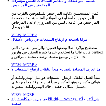
تصميم المواصفات والمعايير السياجات اللمس مؤشرات
للمكفوفين في المراحيض
فمن المستحسن لاقامة المراحيض للمكفوفين بالقرب من
المراحيض العامة أو في المواقع المناسبة. بعد مخصصة
المراحيض هي اقامة ، ليس من الضروري لإعداد المرحاض
حجيرة ل bl...
VIEW_MORE >
مزايا باستخدام ارتفاع الشمعات في رياض الأطفال
مصطلح بولارد أصلا وصفها قصيرة والرأسي العمود ، التي
كانت غالبا ما تستخدم عندما كبيرة السفن في هاربور berthed.
الآن تم توسيع معناها لوصف مختلف مرافق و ins...
VIEW_MORE >
هل تعرف المضادة للتصادم مبدأ التلقائي ارتفاع الشمعات ؟
مبدأ العمل التلقائي ارتفاع الشمعات هو مثل الهيدروليكية أو
هوائي مكبس ، وهو المكبس مبدأ نحن مألوفة جدا مع ، على
سبيل المثال ، حقنة ، جاك الهيدروليكية اسطوانة....
VIEW_MORE >
سبائك الألومنيوم درج مكافحة زلة Nosings هي أكثر و أكثر
شعبية