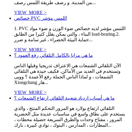
من المدينة. و رصف طريقة اللمس رصف...
VIEW_MORE >
خصائص PVC اللمس مؤشر
1. PVC اللمس مؤشر لديه خصائص ضوء الوزن و ضوء مواد
البناء ، والتي يمكن يقلل كثيرا من الطابق load-bearing.2.
حماية البيئة الخضراء ، غير سامة و ضرر...
VIEW_MORE >
ما هي مزايا بالكامل التلقائي رفع العمود ؟
الآن التلقائي الشمعات هي الاعتراف تدريجيا وقبلها الناس
وتستخدم في العديد من الأماكن. فكيف جيدة هي التلقائي
الشمعات ، و لماذا الناس الجملة رفع الأعمدة ؟ وويى
Xiongchang هار...
VIEW_MORE >
ما هي أسباب ازدياد شعبية التلقائي ارتفاع الشمعات ؟
التلقائي ارتفاع بولارد هو المرور التحكم المنتج ، والذي
يستخدم على نطاق واسع في مناسبات عديدة مثل الحضرية
المرور ، مفتاح وحدات والطرق السريعة حصيلة محطات ،
المطارات ، المدارس ، البنوك ، نوادي كبيرة ، بارك...