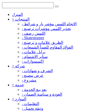
المنزل
المنتجات
+
الاتجاه اللمس مؤشر بار و شرائط
-
تحذير اللمس مؤشرات ترصيع
-
اللمس رصف
-
-
Skatestopper
الطريق علامات و ترصيع
-
الفولاذ المقاوم للصدأ الشمعات
-
برايل علامات
-
ستاير الإشتمام
-
اكسسوارات
-
شركة
+
الشرف و شهادات
-
عرض مصنع
-
مشروع
-
خدمة
+
بعد بيع الخدمة
-
العودة و سياسة الضمان
-
الموارد
+
التعليمات
-
وثيقة تحميل
-