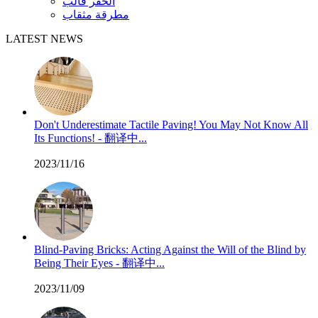
الحفر قالب
مطرقة مثقاب
LATEST NEWS
Don't Underestimate Tactile Paving! You May Not Know All
Its Functions! - 翻译中...
2023/11/16
Blind-Paving Bricks: Acting Against the Will of the Blind by
Being Their Eyes - 翻译中...
2023/11/09