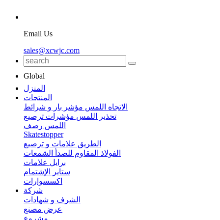
Email Us
sales@xcwjc.com
Global
المنزل
المنتجات
الاتجاه اللمس مؤشر بار و شرائط
تحذير اللمس مؤشرات ترصيع
اللمس رصف
Skatestopper
الطريق علامات و ترصيع
الفولاذ المقاوم للصدأ الشمعات
برايل علامات
ستاير الإشتمام
اكسسوارات
شركة
الشرف و شهادات
عرض مصنع
مشروع