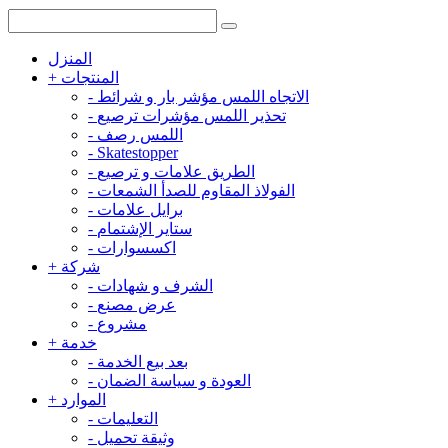
المنزل
المنتجات
+
الاتجاه اللمس مؤشر بار و شرائط
-
تحذير اللمس مؤشرات ترصيع
-
اللمس رصف
-
-
Skatestopper
الطريق علامات و ترصيع
-
الفولاذ المقاوم للصدأ الشمعات
-
برايل علامات
-
ستاير الإشتمام
-
اكسسوارات
-
شركة
+
الشرف و شهادات
-
عرض مصنع
-
مشروع
-
خدمة
+
بعد بيع الخدمة
-
العودة و سياسة الضمان
-
الموارد
+
التعليمات
-
وثيقة تحميل
-