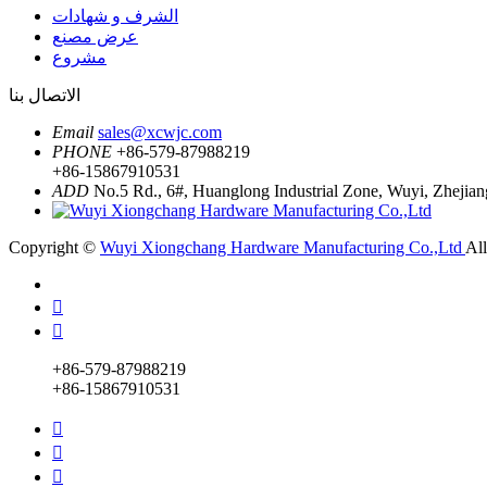
الشرف و شهادات
عرض مصنع
مشروع
الاتصال بنا
Email
sales@xcwjc.com
PHONE
+86-579-87988219
+86-15867910531
ADD
No.5 Rd., 6#, Huanglong Industrial Zone, Wuyi, Zhejian
Copyright ©
Wuyi Xiongchang Hardware Manufacturing Co.,Ltd
Al


+86-579-87988219
+86-15867910531


