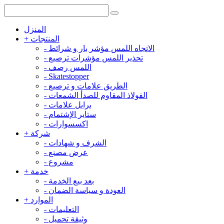
المنزل
المنتجات
+
الاتجاه اللمس مؤشر بار و شرائط
-
تحذير اللمس مؤشرات ترصيع
-
اللمس رصف
-
-
Skatestopper
الطريق علامات و ترصيع
-
الفولاذ المقاوم للصدأ الشمعات
-
برايل علامات
-
ستاير الإشتمام
-
اكسسوارات
-
شركة
+
الشرف و شهادات
-
عرض مصنع
-
مشروع
-
خدمة
+
بعد بيع الخدمة
-
العودة و سياسة الضمان
-
الموارد
+
التعليمات
-
وثيقة تحميل
-