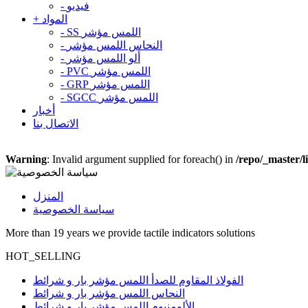
فيديو
-
المواد
+
SS اللمس مؤشر
-
النحاس اللمس مؤشر
-
ألو اللمس مؤشر
-
PVC اللمس مؤشر
-
GRP اللمس مؤشر
-
SGCC اللمس مؤشر
-
أخبار
الاتصال بنا
Warning
: Invalid argument supplied for foreach() in
/repo/_master/l
المنزل
سياسة الخصوصية
More than 19 years we provide tactile indicators solutions
HOT_SELLING
الفولاذ المقاوم للصدأ اللمس مؤشر بار و شرائط
النحاس اللمس مؤشر بار و شرائط
الألومنيوم اللمس مؤشر بار و شرائط