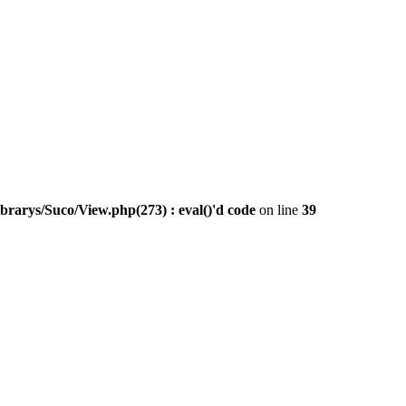
ibrarys/Suco/View.php(273) : eval()'d code
on line
39