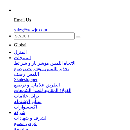
Email Us
sales@xcwjc.com
Global
المنزل
المنتجات
الاتجاه اللمس مؤشر بار و شرائط
تحذير اللمس مؤشرات ترصيع
اللمس رصف
Skatestopper
الطريق علامات و ترصيع
الفولاذ المقاوم للصدأ الشمعات
برايل علامات
ستاير الإشتمام
اكسسوارات
شركة
الشرف و شهادات
عرض مصنع
مشروع