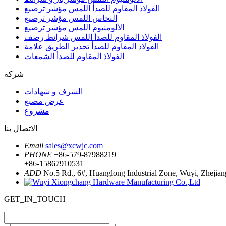
الفولاذ المقاوم للصدأ اللمس مؤشر ترصيع
النحاس اللمس مؤشر ترصيع
الألومنيوم اللمس مؤشر ترصيع
الفولاذ المقاوم للصدأ اللمس شرائط رصف
الفولاذ المقاوم للصدأ تحذير الطريق علامة
الفولاذ المقاوم للصدأ الشمعات
شركة
الشرف و شهادات
عرض مصنع
مشروع
الاتصال بنا
Email
sales@xcwjc.com
PHONE
+86-579-87988219
+86-15867910531
ADD
No.5 Rd., 6#, Huanglong Industrial Zone, Wuyi, Zhejian
GET_IN_TOUCH