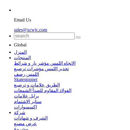
Email Us
sales@xcwjc.com
Global
المنزل
المنتجات
الاتجاه اللمس مؤشر بار و شرائط
تحذير اللمس مؤشرات ترصيع
اللمس رصف
Skatestopper
الطريق علامات و ترصيع
الفولاذ المقاوم للصدأ الشمعات
برايل علامات
ستاير الإشتمام
اكسسوارات
شركة
الشرف و شهادات
عرض مصنع
مشروع