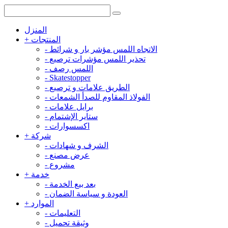
المنزل
المنتجات
+
الاتجاه اللمس مؤشر بار و شرائط
-
تحذير اللمس مؤشرات ترصيع
-
اللمس رصف
-
-
Skatestopper
الطريق علامات و ترصيع
-
الفولاذ المقاوم للصدأ الشمعات
-
برايل علامات
-
ستاير الإشتمام
-
اكسسوارات
-
شركة
+
الشرف و شهادات
-
عرض مصنع
-
مشروع
-
خدمة
+
بعد بيع الخدمة
-
العودة و سياسة الضمان
-
الموارد
+
التعليمات
-
وثيقة تحميل
-