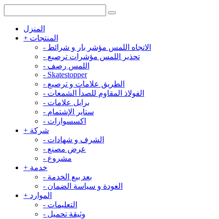
المنزل
المنتجات
+
الاتجاه اللمس مؤشر بار و شرائط
-
تحذير اللمس مؤشرات ترصيع
-
اللمس رصف
-
-
Skatestopper
الطريق علامات و ترصيع
-
الفولاذ المقاوم للصدأ الشمعات
-
برايل علامات
-
ستاير الإشتمام
-
اكسسوارات
-
شركة
+
الشرف و شهادات
-
عرض مصنع
-
مشروع
-
خدمة
+
بعد بيع الخدمة
-
العودة و سياسة الضمان
-
الموارد
+
التعليمات
-
وثيقة تحميل
-