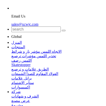
Email Us
sales@xcwjc.com
Global
المنزل
المنتجات
الاتجاه اللمس مؤشر بار و شرائط
تحذير اللمس مؤشرات ترصيع
اللمس رصف
Skatestopper
الطريق علامات و ترصيع
الفولاذ المقاوم للصدأ الشمعات
برايل علامات
ستاير الإشتمام
اكسسوارات
شركة
الشرف و شهادات
عرض مصنع
مشروع