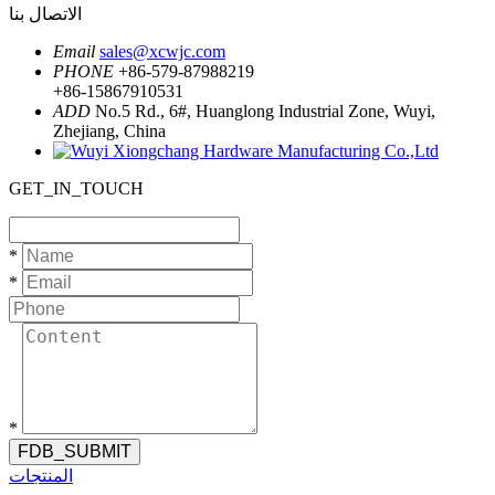
الاتصال بنا
Email
sales@xcwjc.com
PHONE
+86-579-87988219
+86-15867910531
ADD
No.5 Rd., 6#, Huanglong Industrial Zone, Wuyi,
Zhejiang, China
GET_IN_TOUCH
*
*
*
FDB_SUBMIT
المنتجات