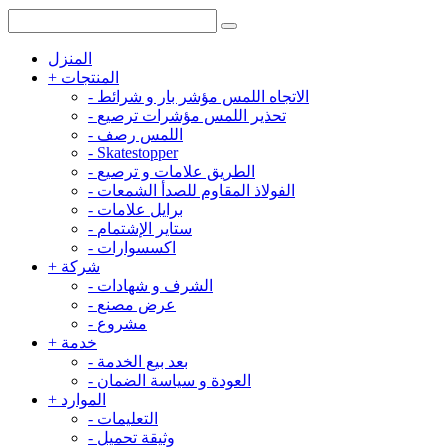
المنزل
المنتجات
+
الاتجاه اللمس مؤشر بار و شرائط
-
تحذير اللمس مؤشرات ترصيع
-
اللمس رصف
-
-
Skatestopper
الطريق علامات و ترصيع
-
الفولاذ المقاوم للصدأ الشمعات
-
برايل علامات
-
ستاير الإشتمام
-
اكسسوارات
-
شركة
+
الشرف و شهادات
-
عرض مصنع
-
مشروع
-
خدمة
+
بعد بيع الخدمة
-
العودة و سياسة الضمان
-
الموارد
+
التعليمات
-
وثيقة تحميل
-