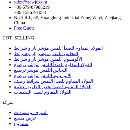
sales@xcwjc.com
+86-579-87988219
+86-15867910531
No.5 Rd., 6#, Huanglong Industrial Zone, Wuyi, Zhejiang,
China
Free Quote
HOT_SELLING
الفولاذ المقاوم للصدأ اللمس مؤشر بار و شرائط
النحاس اللمس مؤشر بار و شرائط
الألومنيوم اللمس مؤشر بار و شرائط
الفولاذ المقاوم للصدأ اللمس مؤشر ترصيع
النحاس اللمس مؤشر ترصيع
الألومنيوم اللمس مؤشر ترصيع
الفولاذ المقاوم للصدأ اللمس شرائط رصف
الفولاذ المقاوم للصدأ تحذير الطريق علامة
الفولاذ المقاوم للصدأ الشمعات
شركة
الشرف و شهادات
عرض مصنع
مشروع