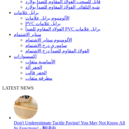
قابل للسحب الفولاذ المقاوم للصدأ بولارد
شبه التلقائي الفولاذ المقاوم للصدأ بولارد
برايل علامات
الألومنيوم برايل علامات
PVC برايل علامات
الفولاذ المقاوم للصدأ PVC برايل علامات
ستاير الإشتمام
الألومنيوم ستاير الإشتمام
ساموري درج الإشتمام
الفولاذ المقاوم للصدأ درج الإشتمام
اكسسوارات
الأساسية مثقاب
الحفر آلة
الحفر قالب
مطرقة مثقاب
LATEST NEWS
Don't Underestimate Tactile Paving! You May Not Know All
Its Functions! - 翻译中...