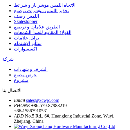
الاتجاه اللمس مؤشر بار و شرائط
تحذير اللمس مؤشرات ترصيع
اللمس رصف
Skatestopper
الطريق علامات و ترصيع
الفولاذ المقاوم للصدأ الشمعات
برايل علامات
ستاير الإشتمام
اكسسوارات
شركة
الشرف و شهادات
عرض مصنع
مشروع
الاتصال بنا
Email
sales@xcwjc.com
PHONE
+86-579-87988219
+86-15867910531
ADD
No.5 Rd., 6#, Huanglong Industrial Zone, Wuyi,
Zhejiang, China