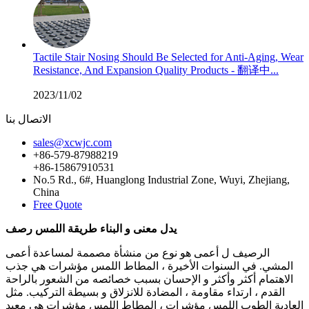
Tactile Stair Nosing Should Be Selected for Anti-Aging, Wear
Resistance, And Expansion Quality Products - 翻译中...
2023/11/02
الاتصال بنا
sales@xcwjc.com
+86-579-87988219
+86-15867910531
No.5 Rd., 6#, Huanglong Industrial Zone, Wuyi, Zhejiang,
China
Free Quote
يدل معنى و البناء طريقة اللمس رصف
الرصيف ل أعمى هو نوع من منشأة مصممة لمساعدة أعمى
المشي. في السنوات الأخيرة ، المطاط اللمس مؤشرات هي جذب
الاهتمام أكثر وأكثر و الإحسان بسبب خصائصه من الشعور بالراحة
القدم ، ارتداء مقاومة ، المضادة للانزلاق و بسيطة التركيب. مثل
العادية الطوب اللمس مؤشرات ، المطاط اللمس مؤشرات هي معبد