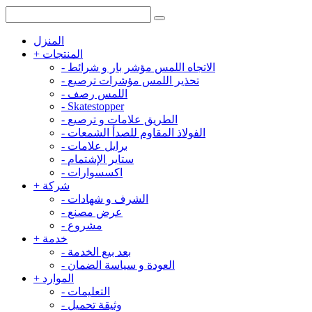
المنزل
المنتجات
+
الاتجاه اللمس مؤشر بار و شرائط
-
تحذير اللمس مؤشرات ترصيع
-
اللمس رصف
-
-
Skatestopper
الطريق علامات و ترصيع
-
الفولاذ المقاوم للصدأ الشمعات
-
برايل علامات
-
ستاير الإشتمام
-
اكسسوارات
-
شركة
+
الشرف و شهادات
-
عرض مصنع
-
مشروع
-
خدمة
+
بعد بيع الخدمة
-
العودة و سياسة الضمان
-
الموارد
+
التعليمات
-
وثيقة تحميل
-