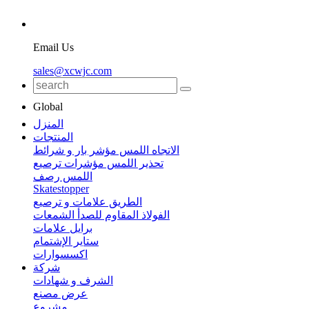
Email Us
sales@xcwjc.com
Global
المنزل
المنتجات
الاتجاه اللمس مؤشر بار و شرائط
تحذير اللمس مؤشرات ترصيع
اللمس رصف
Skatestopper
الطريق علامات و ترصيع
الفولاذ المقاوم للصدأ الشمعات
برايل علامات
ستاير الإشتمام
اكسسوارات
شركة
الشرف و شهادات
عرض مصنع
مشروع