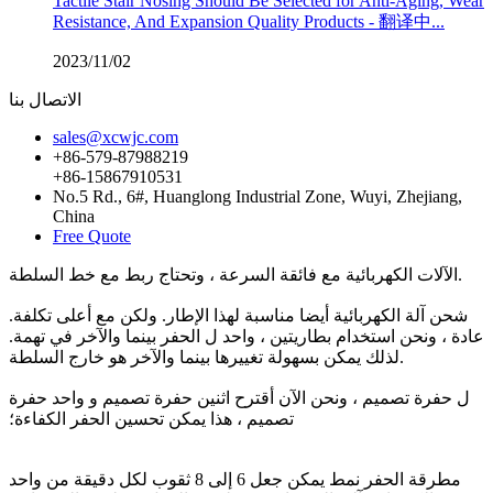
Tactile Stair Nosing Should Be Selected for Anti-Aging, Wear
Resistance, And Expansion Quality Products - 翻译中...
2023/11/02
الاتصال بنا
sales@xcwjc.com
+86-579-87988219
+86-15867910531
No.5 Rd., 6#, Huanglong Industrial Zone, Wuyi, Zhejiang,
China
Free Quote
الآلات الكهربائية مع فائقة السرعة ، وتحتاج ربط مع خط السلطة.
شحن آلة الكهربائية أيضا مناسبة لهذا الإطار. ولكن مع أعلى تكلفة.
عادة ، ونحن استخدام بطاريتين ، واحد ل الحفر بينما والآخر في تهمة.
لذلك يمكن بسهولة تغييرها بينما والآخر هو خارج السلطة.
ل حفرة تصميم ، ونحن الآن أقترح اثنين حفرة تصميم و واحد حفرة
تصميم ، هذا يمكن تحسين الحفر الكفاءة؛
مطرقة الحفر نمط يمكن جعل 6 إلى 8 ثقوب لكل دقيقة من واحد