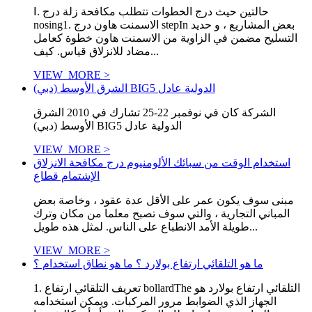
Ⅰ. حالتين حيث درج الخطوات تتطلب مكافحة زلة درج
nosing1. الاسمنت هاون درج stepIn بعض المشاريع ، و حديد
التسليح مضمن في الزاوية من الاسمنت هاون خطوة كعامل
مضاد للانزلاق قياس. كيف...
VIEW_MORE >
الشرق الأوسط (دبي) BIG5 الدولية عادل
الشركة كان في نوفمبر 22-25 تشارك في 2010 الشرق
الأوسط (دبي) BIG5 الدولية عادل
VIEW_MORE >
استخدام الوقت من سبائك الألومنيوم درج مكافحة الانزلاق
الإشتمام قطاع
مبنى سوف يكون عمر على الأقل عدة عقود ، وخاصة بعض
المباني التجارية ، والتي سوف تصبح معلما من مكان وترك
طويلة الأمد الانطباع على الناس. لمثل هذه طويل...
VIEW_MORE >
ما هو التلقائي ارتفاع بولارد ؟ ما هو نطاق استخدام ؟
1. تعريف التلقائي ارتفاع bollardThe التلقائي ارتفاع بولارد هو
الجهاز الذي الضوابط مرور المركبات. ويمكن استخدامه