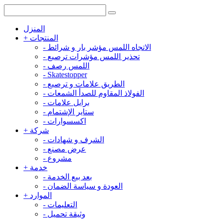
المنزل
المنتجات
+
الاتجاه اللمس مؤشر بار و شرائط
-
تحذير اللمس مؤشرات ترصيع
-
اللمس رصف
-
-
Skatestopper
الطريق علامات و ترصيع
-
الفولاذ المقاوم للصدأ الشمعات
-
برايل علامات
-
ستاير الإشتمام
-
اكسسوارات
-
شركة
+
الشرف و شهادات
-
عرض مصنع
-
مشروع
-
خدمة
+
بعد بيع الخدمة
-
العودة و سياسة الضمان
-
الموارد
+
التعليمات
-
وثيقة تحميل
-