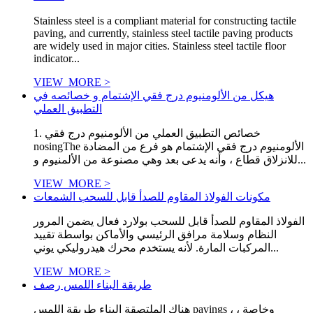
Stainless steel is a compliant material for constructing tactile
paving, and currently, stainless steel tactile paving products
are widely used in major cities. Stainless steel tactile floor
indicator...
VIEW_MORE >
هيكل من الألومنيوم درج فقي الإشتمام و خصائصه في
التطبيق العملي
1. خصائص التطبيق العملي من الألومنيوم درج فقي
nosingThe الألومنيوم درج فقي الإشتمام هو فرع من المضادة
للانزلاق قطاع ، وأنه يدعى بعد وهي مصنوعة من الألمنيوم و...
VIEW_MORE >
مكونات الفولاذ المقاوم للصدأ قابل للسحب الشمعات
الفولاذ المقاوم للصدأ قابل للسحب بولارد فعال يضمن المرور
النظام وسلامة مرافق الرئيسي والأماكن بواسطة تقييد
المركبات المارة. لأنه يستخدم محرك هيدروليكي يوني...
VIEW_MORE >
طريقة البناء اللمس رصف
هناك الملتصقة البناء طريقة اللمس pavings ، وخاصة ،