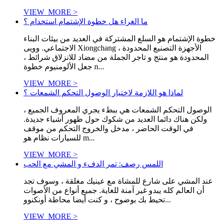
VIEW_MORE >
ما الغراء هل خطوة الإشتمام استخدام ؟
خطوة الإشتمام هو السلع المشتركة في العديد من بيئات البناء
الاجتماعي. وويى Xiongchang الأجهزة التصنيع المحدودة ،
المحدودة هو منتج و تاجر الجملة من مضاد للانزلاق شرائط ،
جعل الألومنيوم خطوة n...
VIEW_MORE >
لماذا هو اللازمة لاختيار الوصول التحكم الشمعات ؟
الوصول التحكم الشمعات هي ببطء يجري المعروف الجميع ،
ولكن هناك دائما العديد من شكوك حول ظهور أشياء جديدة.
في الوقت الحاضر ، مدخل والخروج التحكم من موقف
للسيارات نظام هو m...
VIEW_MORE >
اللمس رصف: تمر الدفء و المشي مع الحب
عند المشي على شارع للمشاة مع عينيك مغلقة ، وسوف تجد
أن العالم كله يبدو غير آمنة للغاية. جميع أنواع من الأصوات
تحيط بك بوضوح ، و كنت أيضا محاطة أونكنوو...
VIEW_MORE >