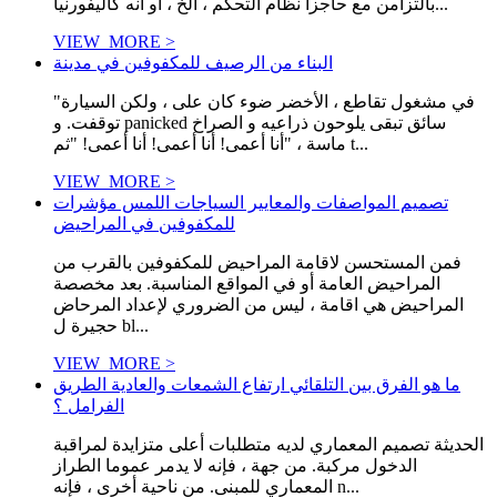
بالتزامن مع حاجزا نظام التحكم ، الخ ، أو أنه كاليفورنيا...
VIEW_MORE >
البناء من الرصيف للمكفوفين في مدينة
"في مشغول تقاطع ، الأخضر ضوء كان على ، ولكن السيارة
توقفت. و panicked سائق تبقى يلوحون ذراعيه و الصراخ
ماسة ، "أنا أعمى! أنا أعمى! أنا أعمى! "ثم t...
VIEW_MORE >
تصميم المواصفات والمعايير السياجات اللمس مؤشرات
للمكفوفين في المراحيض
فمن المستحسن لاقامة المراحيض للمكفوفين بالقرب من
المراحيض العامة أو في المواقع المناسبة. بعد مخصصة
المراحيض هي اقامة ، ليس من الضروري لإعداد المرحاض
حجيرة ل bl...
VIEW_MORE >
ما هو الفرق بين التلقائي ارتفاع الشمعات والعادية الطريق
الفرامل ؟
الحديثة تصميم المعماري لديه متطلبات أعلى متزايدة لمراقبة
الدخول مركبة. من جهة ، فإنه لا يدمر عموما الطراز
المعماري للمبنى. من ناحية أخرى ، فإنه n...