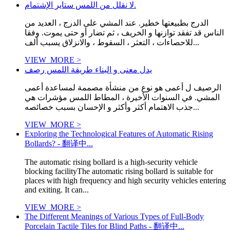
لا نقلل من اللمس ستاير الإشتمام.
الدرج بطبيعتها خطير. عند المشي على الدرج ، العديد من
الناس قد تفقد توازنها و الخريف ، ثم تضار أو حتى يموت. وفقا
للاحصاءات ، التعثر ، السقوط ، والانزلاق يسبب ألف...
VIEW_MORE >
يدل معنى و البناء طريقة اللمس رصف
الرصيف ل أعمى هو نوع من منشأة مصممة لمساعدة أعمى
المشي. في السنوات الأخيرة ، المطاط اللمس مؤشرات هي
جذب الاهتمام أكثر وأكثر و الإحسان بسبب خصائصه...
VIEW_MORE >
Exploring the Technological Features of Automatic Rising
Bollards? - 翻译中...
The automatic rising bollard is a high-security vehicle
blocking facilityThe automatic rising bollard is suitable for
places with high frequency and high security vehicles entering
and exiting. It can...
VIEW_MORE >
The Different Meanings of Various Types of Full-Body
Porcelain Tactile Tiles for Blind Paths - 翻译中...