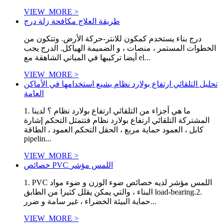
VIEW_MORE >
طريقة العلاج مكافحة زلة درج
درج بناء يستخدم كمكون للانتر-حركة الأرض. وتتكون من
الخطوات المستمر ، منصات ، و الضميمة الهياكل. الدرج يجب
أيضا تركيبها في المباني الشاهقة مع el...
VIEW_MORE >
تحليل التلقائي ارتفاع بولارد نظام يشيع استخدامها في الأماكن
العامة
1. ما هي أجزاء من التلقائي ارتفاع بولارد نظام ؟ لدينا
المشتركة التلقائي ارتفاع بولارد نظام فتتمثل التحكم إشارة
كابل ، العمود حماية مربع ، الحقل التحكم العمود ، الطاقة
pipelin...
VIEW_MORE >
خصائص PVC اللمس مؤشر
1. PVC اللمس مؤشر لديه خصائص ضوء الوزن و ضوء مواد
البناء ، والتي يمكن يقلل كثيرا من الطابق load-bearing.2.
حماية البيئة الخضراء ، غير سامة و ضرر...
VIEW_MORE >