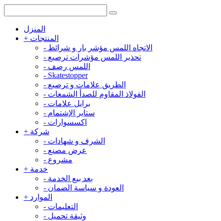
المنزل
المنتجات
+
الاتجاه اللمس مؤشر بار و شرائط
-
تحذير اللمس مؤشرات ترصيع
-
اللمس رصف
-
-
Skatestopper
الطريق علامات و ترصيع
-
الفولاذ المقاوم للصدأ الشمعات
-
برايل علامات
-
ستاير الإشتمام
-
اكسسوارات
-
شركة
+
الشرف و شهادات
-
عرض مصنع
-
مشروع
-
خدمة
+
بعد بيع الخدمة
-
العودة و سياسة الضمان
-
الموارد
+
التعليمات
-
وثيقة تحميل
-