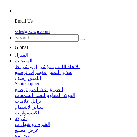
Email Us
sales@xcwjc.com
Global
المنزل
المنتجات
الاتجاه اللمس مؤشر بار و شرائط
تحذير اللمس مؤشرات ترصيع
اللمس رصف
Skatestopper
الطريق علامات و ترصيع
الفولاذ المقاوم للصدأ الشمعات
برايل علامات
ستاير الإشتمام
اكسسوارات
شركة
الشرف و شهادات
عرض مصنع
مشروع