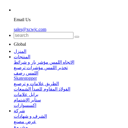
Email Us
sales@xcwjc.com
Global
المنزل
المنتجات
الاتجاه اللمس مؤشر بار و شرائط
تحذير اللمس مؤشرات ترصيع
اللمس رصف
Skatestopper
الطريق علامات و ترصيع
الفولاذ المقاوم للصدأ الشمعات
برايل علامات
ستاير الإشتمام
اكسسوارات
شركة
الشرف و شهادات
عرض مصنع
مشروع