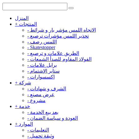
المنزل
المنتجات
+
الاتجاه اللمس مؤشر بار و شرائط
-
تحذير اللمس مؤشرات ترصيع
-
اللمس رصف
-
-
Skatestopper
الطريق علامات و ترصيع
-
الفولاذ المقاوم للصدأ الشمعات
-
برايل علامات
-
ستاير الإشتمام
-
اكسسوارات
-
شركة
+
الشرف و شهادات
-
عرض مصنع
-
مشروع
-
خدمة
+
بعد بيع الخدمة
-
العودة و سياسة الضمان
-
الموارد
+
التعليمات
-
وثيقة تحميل
-