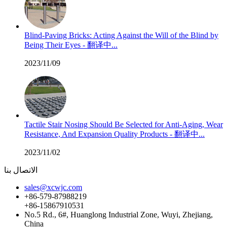
Blind-Paving Bricks: Acting Against the Will of the Blind by
Being Their Eyes - 翻译中...
2023/11/09
Tactile Stair Nosing Should Be Selected for Anti-Aging, Wear
Resistance, And Expansion Quality Products - 翻译中...
2023/11/02
الاتصال بنا
sales@xcwjc.com
+86-579-87988219
+86-15867910531
No.5 Rd., 6#, Huanglong Industrial Zone, Wuyi, Zhejiang,
China