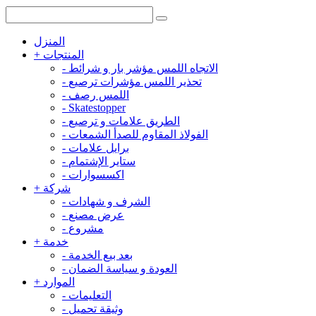
المنزل
المنتجات
+
الاتجاه اللمس مؤشر بار و شرائط
-
تحذير اللمس مؤشرات ترصيع
-
اللمس رصف
-
-
Skatestopper
الطريق علامات و ترصيع
-
الفولاذ المقاوم للصدأ الشمعات
-
برايل علامات
-
ستاير الإشتمام
-
اكسسوارات
-
شركة
+
الشرف و شهادات
-
عرض مصنع
-
مشروع
-
خدمة
+
بعد بيع الخدمة
-
العودة و سياسة الضمان
-
الموارد
+
التعليمات
-
وثيقة تحميل
-