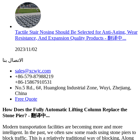
Tactile Stair Nosing Should Be Selected for Anti-Aging, Wear
Resistance, And Expansion Quality Products - 翻译中...
2023/11/02
الاتصال بنا
sales@xcwjc.com
+86-579-87988219
+86-15867910531
No.5 Rd., 6#, Huanglong Industrial Zone, Wuyi, Zhejiang,
China
Free Quote
How Does the Fully Automatic Lifting Column Replace the
Stone Pier? - 翻译中...
Modern transportation facilities are becoming more and more
intelligent. In the past, we often saw some roads using stone piers to
block traffic. This is a relatively traditional way of blocking. Along