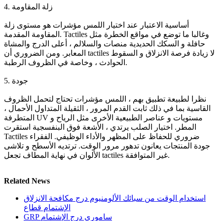
4. زلة المقاومة
أساسية الاعتبار عند اختيار اللمس مؤشرات هو مستوى زلة
المقاومة المقدمة. Tactiles وغالبا ما توضع في مواقع الخطرة مثل
حافلة و السكك الحديدية منصات والسلالم ، أعلى الدرج والمشاة
المعابر. ومن الضروري أن tactiles لا زيادة فرصة الانزلاق و السقوط
الحوادث ، وخاصة في الظروف الرطبة.
5. جودة
نظرا لطبيعة تطبيق بهم ، اللمس مؤشرات تحتاج لتحمل الظروف
القاسية بما في ذلك ثابت القدم المرور ، الثقيلة المتداول الأحمال ،
المتطرفة UV مستويات و عناصر الطبيعية الأخرى مثل الرياح و
المطر. اختيار الصلب يرتدي ، الأشعة فوق البنفسجية استقرت
Tactiles ضروري للحفاظ على المظهر والأداء الوظيفي. الفقراء
جودة المنتجات يعانون تدهور مرور الوقت. ترتديه الأسطح و تلاشى
الألوان في نهاية المطاف تجعل tactiles غير المتوافقة.
Related News
استخدام الوقت من سبائك الألومنيوم درج مكافحة الانزلاق
الإشتمام قطاع
GRP ساموري درج الإشتمام