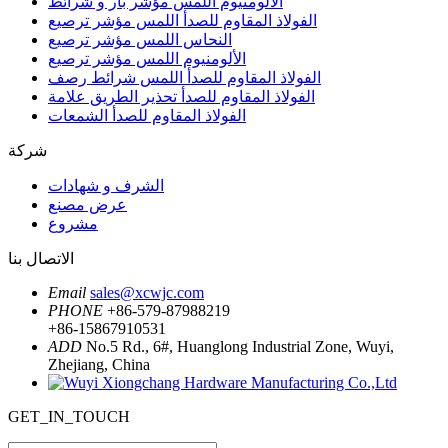
الألومنيوم اللمس مؤشر بار و شرائط
الفولاذ المقاوم للصدأ اللمس مؤشر ترصيع
النحاس اللمس مؤشر ترصيع
الألومنيوم اللمس مؤشر ترصيع
الفولاذ المقاوم للصدأ اللمس شرائط رصف
الفولاذ المقاوم للصدأ تحذير الطريق علامة
الفولاذ المقاوم للصدأ الشمعات
شركة
الشرف و شهادات
عرض مصنع
مشروع
الاتصال بنا
Email
sales@xcwjc.com
PHONE
+86-579-87988219
+86-15867910531
ADD
No.5 Rd., 6#, Huanglong Industrial Zone, Wuyi,
Zhejiang, China
GET_IN_TOUCH