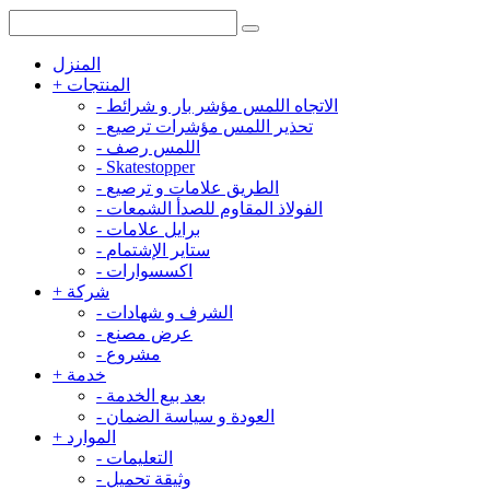
المنزل
المنتجات
+
الاتجاه اللمس مؤشر بار و شرائط
-
تحذير اللمس مؤشرات ترصيع
-
اللمس رصف
-
-
Skatestopper
الطريق علامات و ترصيع
-
الفولاذ المقاوم للصدأ الشمعات
-
برايل علامات
-
ستاير الإشتمام
-
اكسسوارات
-
شركة
+
الشرف و شهادات
-
عرض مصنع
-
مشروع
-
خدمة
+
بعد بيع الخدمة
-
العودة و سياسة الضمان
-
الموارد
+
التعليمات
-
وثيقة تحميل
-