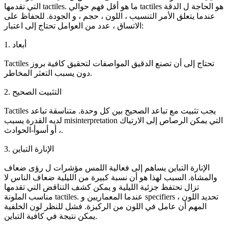
التي تقدمها tactiles. ما هو أقل فهم حوالي tactiles هو الحاجة ل الدقة
عندما يتعلق الأمر التنسيب ، اللون ، حجم ، و الجودة. للحفاظ على
الاتساق ، عدد من العوامل تحتاج إلى اعتبار:
1. أبعاد
Tactiles تحتاج إلى أن تصنع الدقيق المواصفات لتحقيق كافية بروز
دون يسبب التعثر المخاطر.
2. التثبيت الصحيح
Tactiles يجب تثبيت مع تباعد الصحيح بين كل وحدة. متناسقة تباعد
لديه القدرة يسبب misinterpretation التي يمكن الرصاص إلى الارتباك
، أو أسوأ-الحوادث.
3. الإنارة التباين
الإنارة التباين يساهم إلى فعالية اللمس مؤشرات ل رؤى ضعاف
والمشاة. السبب لهذا هو أن نسبة كبيرة من الليلية ضعاف الناس لا
تزال تحتفظ جزئية الليلية و يمكن كشف التناقض التي تقدمها
مناسب الملونة tactiles. عندما المعماريين و specifiers تحديد اللون ،
المهم أن عامل في اللون من الركيزة. فشل للنظر لون الخلفية
يمكن نتيجة في كافية التباين.