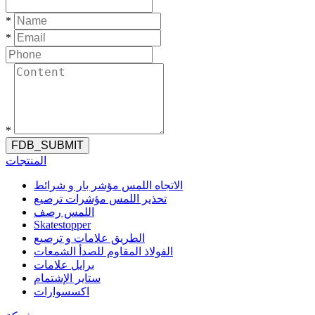
*
*
*
FDB_SUBMIT
المنتجات
الاتجاه اللمس مؤشر بار و شرائط
تحذير اللمس مؤشرات ترصيع
اللمس رصف
Skatestopper
الطريق علامات و ترصيع
الفولاذ المقاوم للصدأ الشمعات
برايل علامات
ستاير الإشتمام
اكسسوارات