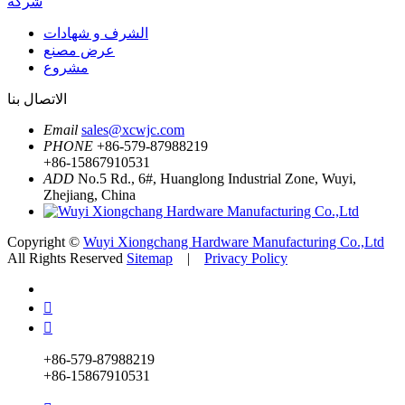
شركة
الشرف و شهادات
عرض مصنع
مشروع
الاتصال بنا
Email
sales@xcwjc.com
PHONE
+86-579-87988219
+86-15867910531
ADD
No.5 Rd., 6#, Huanglong Industrial Zone, Wuyi,
Zhejiang, China
Copyright ©
Wuyi Xiongchang Hardware Manufacturing Co.,Ltd
All Rights Reserved
Sitemap
|
Privacy Policy


+86-579-87988219
+86-15867910531