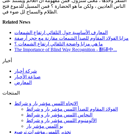
السفر وحدها ، معنى ستزول. فمن مفهومة أن العالم ويستند على
الناس العاديين ، ولكن ما هو الحضارة ؟ فمن المسيل للدموع فتح
الظلام والسماح لل ضوء في.
Related News
المعارف الأساسية حول التلقائي ارتفاع الشمعات
مزايا الفولاذ المقاوم للصدأ الشمعات مقارنة مع حجر أرصفة
ما هي مزايا واضحة التلقائي ارتفاع الشمعات ؟
The Importance of Blind Way Recognition - 翻译中...
أخبار
شركة أخبار
صناعة الأخبار
المعارض
المنتجات
الاتجاه اللمس مؤشر بار و شرائط
الفولاذ المقاوم للصدأ اللمس مؤشر بار و شرائط
النحاس اللمس مؤشر بار و شرائط
الألومنيوم اللمس مؤشر بار و شرائط
بو اللمس مؤشر بار
تحذير اللمس مؤشرات ترصيع