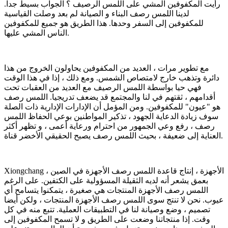
رأيت المكفوفين المشي على اللمس الرصيف ؟ الجواب بسيط جدا.
لدينا اللمس رصف البناء و الصيانة لم بعد وصلت القياسية
للمكفوفين إلى السفر وحدها. هذا الطريق هو جميع للمكفوفين
الناس المشي عليها.
مع تطوير مرات ، العديد من المكفوفين يحاولون الخروج من هذا
دائرة وتذهب خارج لامتصاص الشمس. ومع ذلك ، إذا في هذا الوقت
فهي حيا بواسطة اللمس الرصيف مع العديد من العقبات تحت
أقدامهم ، ثقتهم في لنا والمجتمع قد يضعف تدريجيا. اللمس رصف
هو "عيون" للمكفوفين. ومن المؤمل أن الإدارات الإدارية ذات الصلة
سوف زيادة الدعاية الجهود ، تذكير المواطنين بوعي الحفاظ اللمس
رصف ، رفع وعي الجمهور من احترام ورعاية أعمى ، و تظهر أكثر
العناية إلى ضعيفة ، بحيث اللمس رصف يصبح الحقيقي الأخضر قناة.
Xiongchang الأجهزة ، إنتاج قاعدة اللمس رصف الأجهزة في الصين ،
بعمق يشعر أنه لديه الثقيلة المسؤولية على الكتفين. على الرغم
اللمس رصف الأجهزة المنتجات هي صغيرة ، يتمكنوا يتسامح أي
عيوب. نحن لا تنتج سوى اللمس رصف الأجهزة المنتجات ، ولكن أيضا
تصميم ، وضع وصيانة لنا في التطبيقات العملية. تتبع منه في كل
وقت. إذا منتجاتنا وضعت على الطريق و لا تسمح المكفوفين إلى