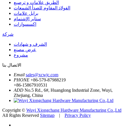
الطريق علامات و ترصيع
الفولاذ المقاوم للصدأ الشمعات
برايل علامات
ستاير الإشتمام
اكسسوارات
شركة
الشرف و شهادات
عرض مصنع
مشروع
الاتصال بنا
Email
sales@xcwjc.com
PHONE
+86-579-87988219
+86-15867910531
ADD
No.5 Rd., 6#, Huanglong Industrial Zone, Wuyi,
Zhejiang, China
Copyright ©
Wuyi Xiongchang Hardware Manufacturing Co.,Ltd
All Rights Reserved
Sitemap
|
Privacy Policy