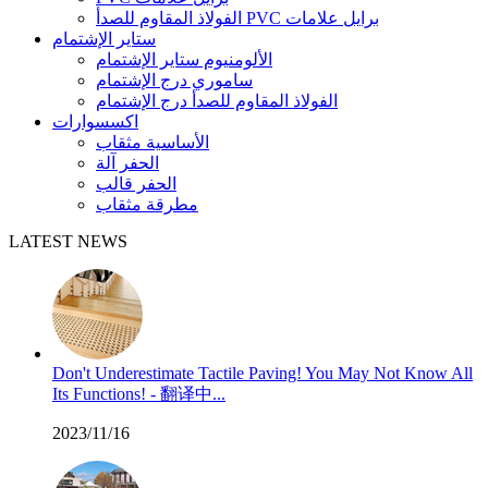
الفولاذ المقاوم للصدأ PVC برايل علامات
ستاير الإشتمام
الألومنيوم ستاير الإشتمام
ساموري درج الإشتمام
الفولاذ المقاوم للصدأ درج الإشتمام
اكسسوارات
الأساسية مثقاب
الحفر آلة
الحفر قالب
مطرقة مثقاب
LATEST NEWS
Don't Underestimate Tactile Paving! You May Not Know All
Its Functions! - 翻译中...
2023/11/16