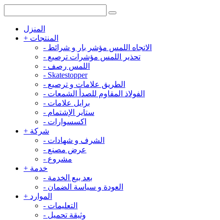
المنزل
المنتجات
+
الاتجاه اللمس مؤشر بار و شرائط
-
تحذير اللمس مؤشرات ترصيع
-
اللمس رصف
-
-
Skatestopper
الطريق علامات و ترصيع
-
الفولاذ المقاوم للصدأ الشمعات
-
برايل علامات
-
ستاير الإشتمام
-
اكسسوارات
-
شركة
+
الشرف و شهادات
-
عرض مصنع
-
مشروع
-
خدمة
+
بعد بيع الخدمة
-
العودة و سياسة الضمان
-
الموارد
+
التعليمات
-
وثيقة تحميل
-