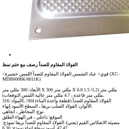
الفولاذ المقاوم للصدأ رصف مع ختم نمط
<قوي> عباد الشمس الفولاذ المقاوم للصدأ اللمس حصيرة (XC-
MDB6006K/6011K)
الأبعاد: 300 مللي متر X 300 مللي متر X 6.0 مللي متر (1.2/ 1.5
مللي متر قاعدة ، 4.7 مللي متر عالية اللمس التوقعات).
المواد: 316L /304 الفولاذ المقاوم للصدأ (قطعة واحدة البناء)
الألوان: الفولاذ الصلب بريقا ، السطح الأسود إنهاء.
نوع: المخاطر ، اتجاهي.
الموقع: داخلي ، في الهواء الطلق
مضيئة الانعكاس القيم (يعني): الفولاذ المقاوم للصدأ بريقا نموذج:
47.47. أسود سطح إنهاء نموذج: 6.30