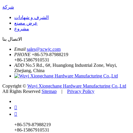
شركة
الشرف و شهادات
عرض مصنع
مشروع
الاتصال بنا
Email
sales@xcwjc.com
PHONE
+86-579-87988219
+86-15867910531
ADD
No.5 Rd., 6#, Huanglong Industrial Zone, Wuyi,
Zhejiang, China
Copyright ©
Wuyi Xiongchang Hardware Manufacturing Co.,Ltd
All Rights Reserved
Sitemap
|
Privacy Policy


+86-579-87988219
+86-15867910531