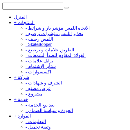
المنزل
المنتجات
+
الاتجاه اللمس مؤشر بار و شرائط
-
تحذير اللمس مؤشرات ترصيع
-
اللمس رصف
-
-
Skatestopper
الطريق علامات و ترصيع
-
الفولاذ المقاوم للصدأ الشمعات
-
برايل علامات
-
ستاير الإشتمام
-
اكسسوارات
-
شركة
+
الشرف و شهادات
-
عرض مصنع
-
مشروع
-
خدمة
+
بعد بيع الخدمة
-
العودة و سياسة الضمان
-
الموارد
+
التعليمات
-
وثيقة تحميل
-