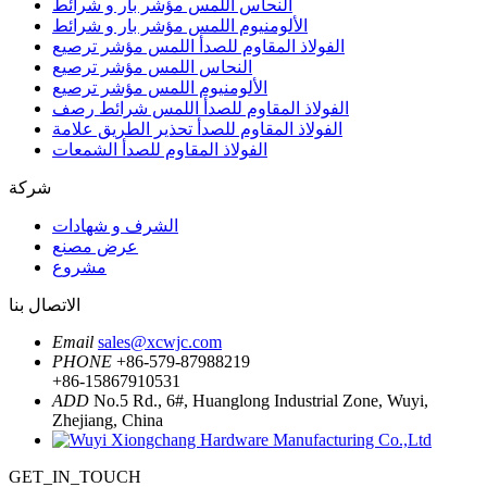
النحاس اللمس مؤشر بار و شرائط
الألومنيوم اللمس مؤشر بار و شرائط
الفولاذ المقاوم للصدأ اللمس مؤشر ترصيع
النحاس اللمس مؤشر ترصيع
الألومنيوم اللمس مؤشر ترصيع
الفولاذ المقاوم للصدأ اللمس شرائط رصف
الفولاذ المقاوم للصدأ تحذير الطريق علامة
الفولاذ المقاوم للصدأ الشمعات
شركة
الشرف و شهادات
عرض مصنع
مشروع
الاتصال بنا
Email
sales@xcwjc.com
PHONE
+86-579-87988219
+86-15867910531
ADD
No.5 Rd., 6#, Huanglong Industrial Zone, Wuyi,
Zhejiang, China
GET_IN_TOUCH